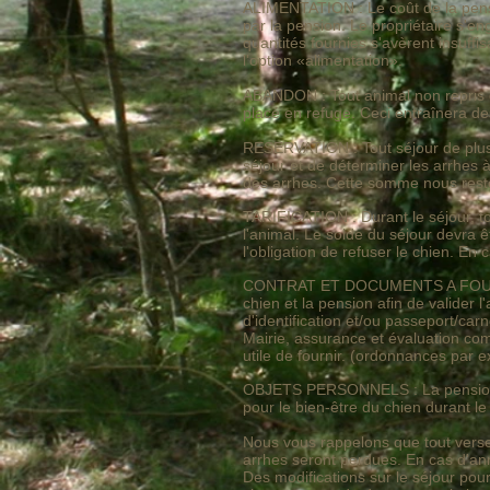
ALIMENTATION : Le coût de la pensio
par la pension. Le propriétaire s'eng
quantités fournies s'avèrent insuffi
l'option «alimentation».
ABANDON : Tout animal non repris 
placé en refuge. Ceci entraînera de
RESERVATION : Tout séjour de plus d
séjour et de déterminer les arrhes 
des arrhes. Cette somme nous rester
TARIFICATION : Durant le séjour, to
l'animal. Le solde du séjour devra ê
l'obligation de refuser le chien. E
CONTRAT ET DOCUMENTS A FOURNIR : L
chien et la pension afin de valider
d'identification et/ou passeport/ca
Mairie, assurance et évaluation com
utile de fournir. (ordonnances par 
OBJETS PERSONNELS : La pension ne
pour le bien-être du chien durant le
Nous vous rappelons que tout verseme
arrhes seront perdues. En cas d'a
Des modifications sur le séjour pourr