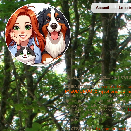
Accueil
Le coi
REGLEMENT INTERIEUR ET COND
CHIENS ADMIS
:
Ne sont admis que 
PNEUMODOG (2 injections à 1 mois
de plus de 4 mois. Les chiens de 2è
spécifiques à leur détention et que
comportementale obligatoire. (docu
Pour des raisons de cohabitation,
l
chaleurs durant le séjour, la pensio
dans le chenil.
CHATS ADMIS
:
Ne sont admis que 