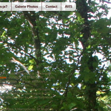
s-je?
Galerie Photos
Contact
AVIS
Pi + vaccin contre la Bordetella –
oire
) ou VACCIN EN BUCAL - âgés
 d'un permis et d'une assurance
imum à l'évaluation
compte tenu de son comportement.
les chiennes devaient avoir leurs
t) afin d'éviter toute perturbation
s, coryza, chlamydiose, et leucose