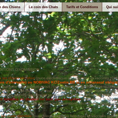
n des Chiens
Le coin des Chats
Tarifs et Conditions
Qui sui
ITIONS D'ADMISSION
les chiens identifiés
(puce électronique ou tatouage) et vaccinés (CHLP
 d'intervalle) ou NOBIVAC KC/Zoetis BB in en intranasal obligat
 catégorie sont acceptés sous réserve que le propriétaire soit titulaire
 le chien âgé de plus de 12 mois ait obtenu un résultat de niveau 2 max
ments à fournir). La pension se réserve le droit de refuser un chien 
es femelles en chaleur ne sont pas acceptées
. Cependant, si la ou 
n se réserve le droit de prendre les dispositions nécessaires (éloignemen
les chats identifiés
(puce électronique ou tatouage) et vaccinés (typhu