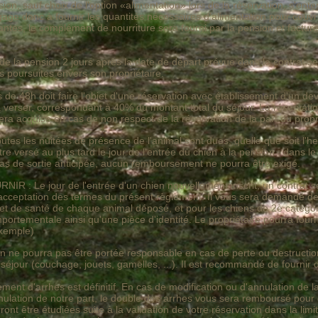
n, sauf choix de l'option «alimentation» lors de la réservation, s'enten
age donc à fournir les quantités nécessaires d'alimentation pour couvrir 
santes, le complément de nourriture sera fourni par la pension et facturé 
de la pension 2
jours après la date de départ prévue dans le contrat
s poursuites envers son propriétaire.
e 48h doit faire l'objet d'une réservation avec établissement d'un devi
à verser, correspondant à 40% du montant total du séjour. La réservatio
a acquise en cas de non respect de la réservation de la part du propri
utes les nuitées de présence de l'animal sont dues, quelle que soit l'he
tre versé au plus tard le jour de l'entrée du chien à la pension ; dans l
n cas de sortie anticipée, aucun remboursement ne pourra être exigé.
e jour de l'entrée d'un chien nouvellement inscrit, un contrat sera
 l'acceptation des termes du présent règlement. Il vous sera demandé d
rnet de santé de chaque animal déposé, et pour les chiens de 2è catégo
portementale ainsi qu'une pièce d'identité. Le propriétaire pourra fourn
exemple)
 pourra pas être portée responsable en cas de perte ou destruction
 séjour (couchage, jouets, gamelles, ...). Il est recommandé de fournir
nt d'arrhes est définitif. En cas de modification ou d'annulation de la
nnulation de notre part, le double des arrhes vous sera remboursé p
ont être étudiées suite à la validation de votre réservation dans la limit