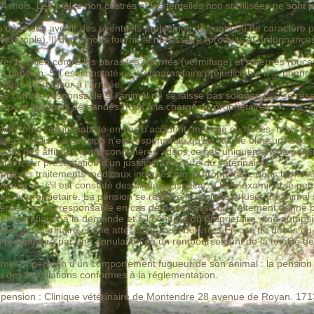
e 4 mois. Les mâles non castrés et les femelles non stérilisées ne sont 
 doit nous avertir des éventuels problèmes de santé ou de caractère 
r exemple). Il devra nous fournir le nécessaire (produits et ordonnance
ter le chien contre les parasites internes (vermifuge) et externes (puc
a pension. S'il est constaté un état parasitaire préjudiciable à la bonne
iétaire ou refuser à l'arrivée.
e comme responsable si l'animal ne se laisse pas soigner. Elle se réser
e pour les soins demandés (frais à la charge du propriétaire).
e toute responsabilité en cas d'accident, maladie ou décès, mais s'eng
leurs délais. La pension n'est responsable qu'en cas de blessure due 
ion des affinités entre congénères ; dans ce cas uniquement, la pens
taire sur présentation d'un justificatif (facture du vétérinaire).
ventuels traitements médicaux indiqués par le propriétaire dans la m
rinaire
et, s'il est constaté des signes suspects, à faire examiner le pe
ais du propriétaire. La pension se réserve le droit de refuser un animal s
idérée comme responsable en cas de perte/casse du traitement donné pa
 être pratiqué, à la demande et à la charge du propriétaire, une autops
ar le vétérinaire et une attestation sera délivrée. En cas de décès ou 
opriétaire par une annulation ou un remboursement de la totalité des 
mer la pension d’un comportement fugueur de son animal : la pension
 des installations conformes à la réglementation.
la pension : Clinique vétérinaire de Montendre 28 avenue de Royan. 1