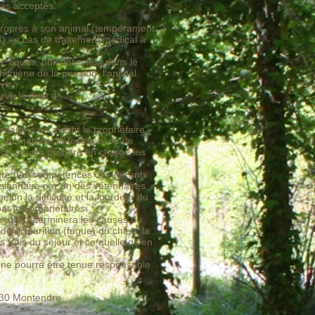
pas acceptés.
propres à son animal (tempérament
s) en cas de traitement médical à
es, tiques, phlébotomes) dans le
 hygiène de la pension, l'animal
ve le droit d'
age à en avertir le propriétaire
à un matériel défectueux ou de
ion pourra prendre en charge les
esure des compétences des gérants
nsionnaire par un des vétérinaires
elon la difficulté et la lourdeur du
r les propriétaires.
ie qui déterminera les causes du
de disparition (fugue) du chien, la
frais du séjour et ce quelle qu'en
 ne pourra être tenue responsable
7130 Montendre