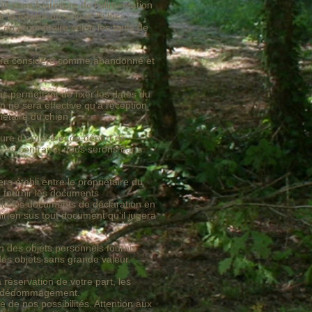
d sans fourniture de l'alimentation
la totalité du séjour. Si les
au propriétaire selon les tarifs de
 sera considéré comme abandonné et
s permettant de fixer les dates du
n ne sera effective qu'à réception
étaire du chien.
ure d'arrivée et de départ de
e cas contraire, nous serons dans
 établi entre le propriétaire du
e fournir les documents
rie les documents de déclaration en
ir en sus tout document qu'il jugera
 des objets personnels fournis
 des objets sans grande valeur.
 réservation de votre part, les
our dédommagement.
e de nos possibilités. Attention aux