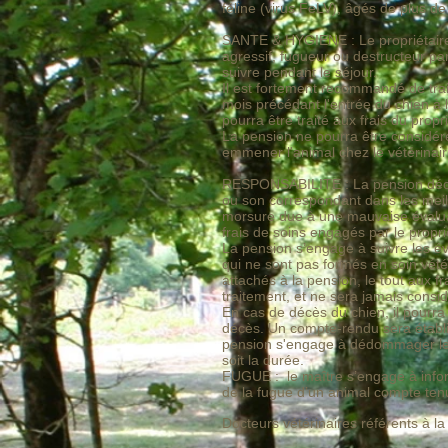
féline (virus FeLV), âgés de plus d
SANTE & HYGIENE : Le propriétaire
agressif, fugueur ou destructeur pa
suivre pendant le séjour.
Il est fortement recommandé de trai
mois précédant l'entrée du chien à l
pourra être traité aux frais du propr
La pension ne pourra être considéré
emmener l'animal chez le vétérinair
RESPONSABILITE : La pension déclin
ou son correspondant dans les meil
morsure due à une mauvaise évaluat
frais de soins engagés par le proprié
La pension s’engage à suivre les é
qui ne sont pas formés en soin vété
attachés à la pension, le tout aux fr
traitement, et ne sera jamais cons
En cas de décès du chien, il pourra
décès. Un compte-rendu sera établi p
pension s'engage à dédommager le pr
soit la durée.
FUGUE : le maître s’engage à infor
de la fugue d’un animal compte tenu
Docteurs vétérinaires référents à 